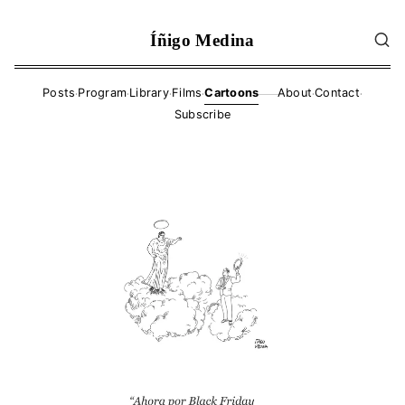
Íñigo Medina
·
·
·
·
·
·
Posts
Program
Library
Films
Cartoons
About
Contact
——
Subscribe