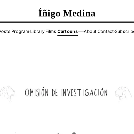
Íñigo Medina
Posts
·
Program
·
Library
·
Films
·
Cartoons
About
·
Contact
·
Subscrib
——