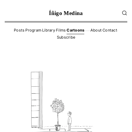
Íñigo Medina
·
·
·
·
·
·
Posts
Program
Library
Films
Cartoons
About
Contact
——
Subscribe