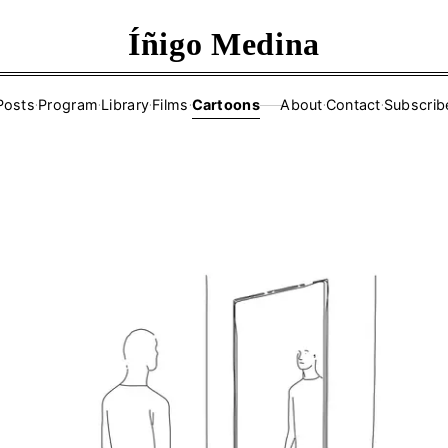
Íñigo Medina
Posts
·
Program
·
Library
·
Films
·
Cartoons
About
·
Contact
·
Subscrib
——