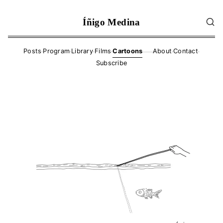
Íñigo Medina
·
·
·
·
·
·
Posts
Program
Library
Films
Cartoons
About
Contact
——
Subscribe