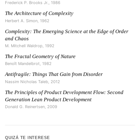
Frederick P. Brooks Jr.
,
1986
The Architecture of Complexity
Herbert A. Simon
,
1962
Complexity: The Emerging Science at the Edge of Order
and Chaos
M. Mitchell Waldrop
,
1992
The Fractal Geometry of Nature
Benoît Mandelbrot
,
1982
Antifragile: Things That Gain from Disorder
Nassim Nicholas Taleb
,
2012
The Principles of Product Development Flow: Second
Generation Lean Product Development
Donald G. Reinertsen
,
2009
QUIZÁ TE INTERESE