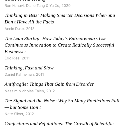
Ron Kohavi, Diane Tang & Ya Xu
,
2020
Thinking in Bets: Making Smarter Decisions When You
Don't Have All the Facts
Annie Duke
,
2018
The Lean Startup: How Today's Entrepreneurs Use
Continuous Innovation to Create Radically Successful
Businesses
Eric Ries
,
2011
Thinking, Fast and Slow
Daniel Kahneman
,
2011
Antifragile: Things That Gain from Disorder
Nassim Nicholas Taleb
,
2012
The Signal and the Noise: Why So Many Predictions Fail
— but Some Don't
Nate Silver
,
2012
Conjectures and Refutations: The Growth of Scientific