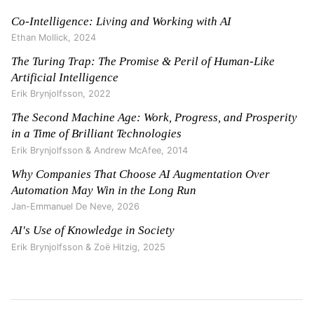
Co-Intelligence: Living and Working with AI
Ethan Mollick
,
2024
The Turing Trap: The Promise & Peril of Human-Like
Artificial Intelligence
Erik Brynjolfsson
,
2022
The Second Machine Age: Work, Progress, and Prosperity
in a Time of Brilliant Technologies
Erik Brynjolfsson & Andrew McAfee
,
2014
Why Companies That Choose AI Augmentation Over
Automation May Win in the Long Run
Jan-Emmanuel De Neve
,
2026
AI's Use of Knowledge in Society
Erik Brynjolfsson & Zoë Hitzig
,
2025