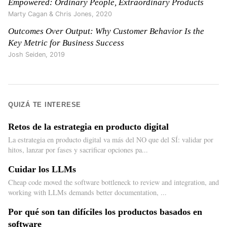
Empowered: Ordinary People, Extraordinary Products
Marty Cagan & Chris Jones
,
2020
Outcomes Over Output: Why Customer Behavior Is the
Key Metric for Business Success
Josh Seiden
,
2019
QUIZÁ TE INTERESE
Retos de la estrategia en producto digital
La estrategia en producto digital va más del NO que del SÍ: validar por
hitos, lanzar por fases y sacrificar opciones pa...
Cuidar los LLMs
Cheap code moved the software bottleneck to review and integration, and
working with LLMs demands better documentation, ...
Por qué son tan difíciles los productos basados en
software