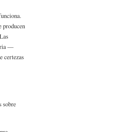
funciona.
e producen
 Las
aria —
de certezas
s sobre
mpre