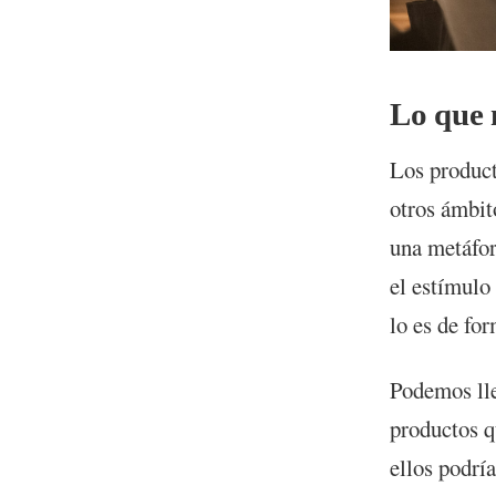
Lo que 
Los product
otros ámbit
una metáfora
el estímulo
lo es de fo
Podemos lle
productos q
ellos podrí