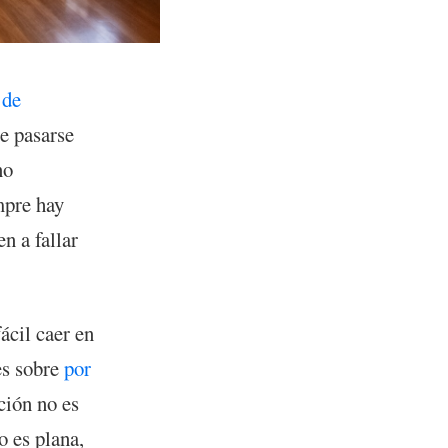
 de
e pasarse
no
mpre hay
n a fallar
ácil caer en
es sobre
por
ción no es
o es plana,