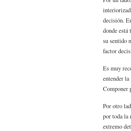
interioriza
decisión. E
donde está t
su sentido 
factor decis
Es muy reco
entender la
Componer pi
Por otro la
por toda la 
extremo det