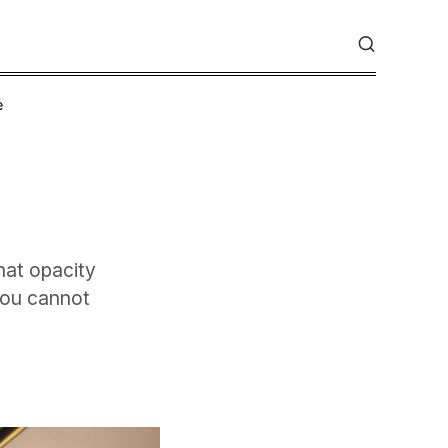
e
hat opacity
 you cannot