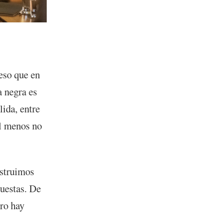
eso que en
a negra es
lida, entre
al menos no
nstruimos
puestas. De
ero hay