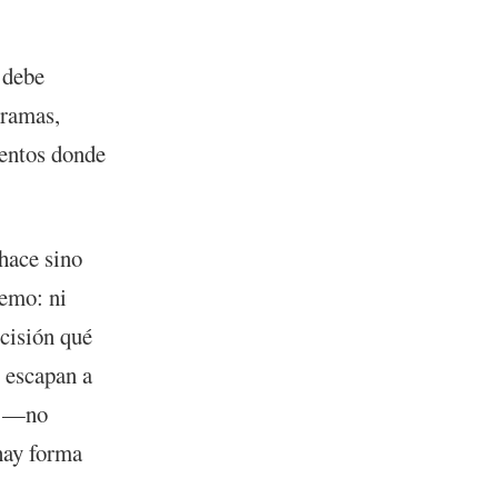
 debe
gramas,
mentos donde
 hace sino
remo: ni
ecisión qué
e escapan a
ca —no
hay forma