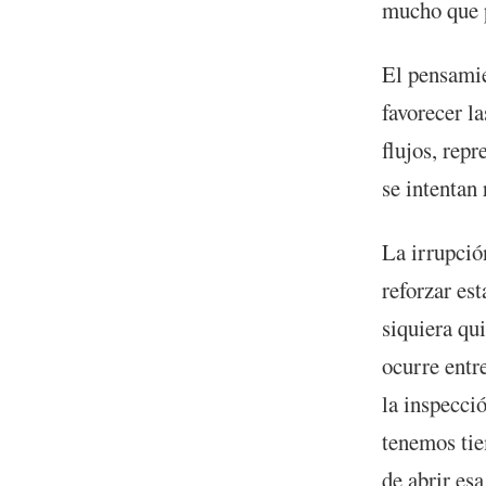
mucho que 
El pensamie
favorecer l
flujos, rep
se intentan 
La irrupció
reforzar est
siquiera qu
ocurre entr
la inspecci
tenemos tie
de abrir esa