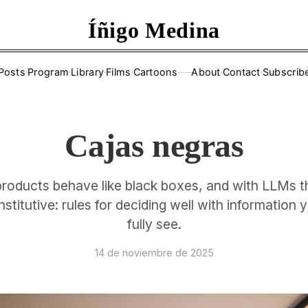
Íñigo Medina
Posts
·
Program
·
Library
·
Films
·
Cartoons
About
·
Contact
·
Subscrib
——
Cajas negras
roducts behave like black boxes, and with LLMs t
stitutive: rules for deciding well with information
fully see.
14 de noviembre de 2025