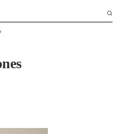
e
ones