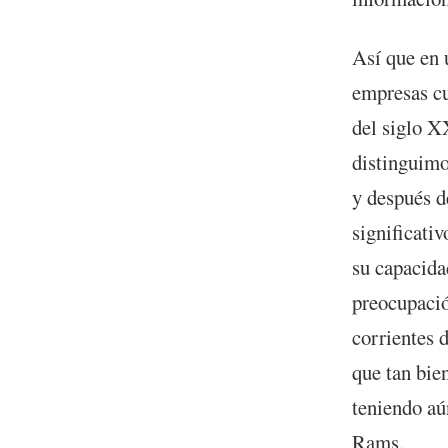
Así que en 
empresas cu
del siglo XX
distinguimo
y después d
significati
su capacida
preocupació
corrientes 
que tan bie
teniendo aú
Rams.