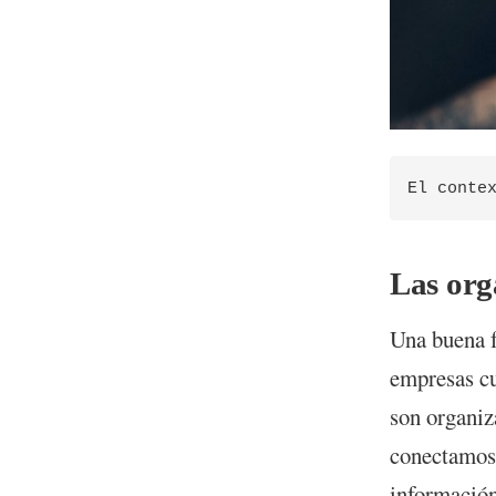
Las org
Una buena f
empresas cu
son organi
conectamos 
información