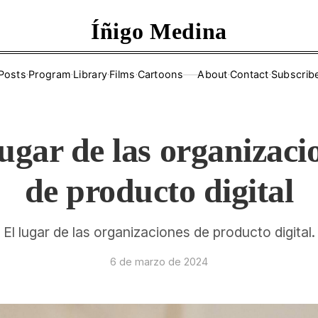
Íñigo Medina
Posts
·
Program
·
Library
·
Films
·
Cartoons
About
·
Contact
·
Subscrib
——
lugar de las organizaci
de producto digital
El lugar de las organizaciones de producto digital.
6 de marzo de 2024