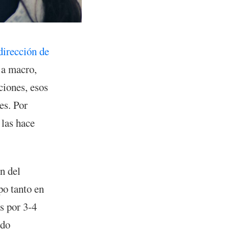
dirección de
 a macro,
ciones, esos
es. Por
 las hace
n del
po tanto en
s por 3-4
ido