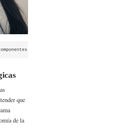
gicas
las
ntender que
rama
omía de la