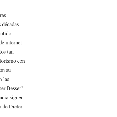
ras
s décadas
entido,
de internet
tos tan
ylorismo con
on su
n las
ber Besser"
encia siguen
a de Dieter