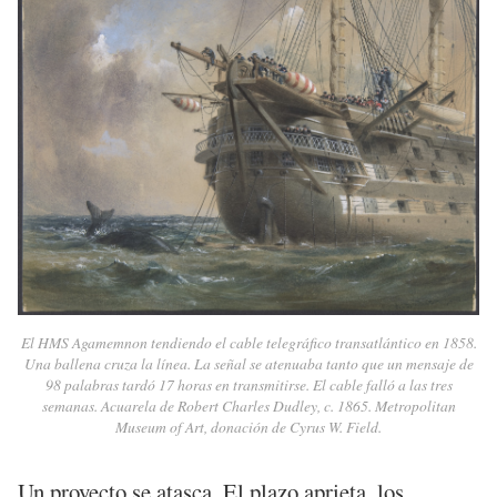
El HMS Agamemnon tendiendo el cable telegráfico transatlántico en 1858.
Una ballena cruza la línea. La señal se atenuaba tanto que un mensaje de
98 palabras tardó 17 horas en transmitirse. El cable falló a las tres
semanas. Acuarela de Robert Charles Dudley, c. 1865. Metropolitan
Museum of Art, donación de Cyrus W. Field.
Un proyecto se atasca. El plazo aprieta, los