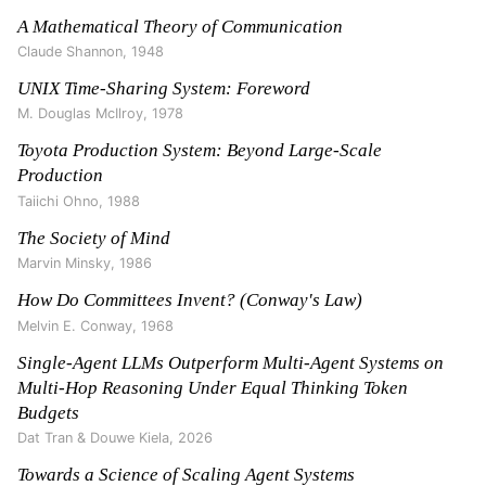
A Mathematical Theory of Communication
Claude Shannon
,
1948
UNIX Time-Sharing System: Foreword
M. Douglas McIlroy
,
1978
Toyota Production System: Beyond Large-Scale
Production
Taiichi Ohno
,
1988
The Society of Mind
Marvin Minsky
,
1986
How Do Committees Invent? (Conway's Law)
Melvin E. Conway
,
1968
Single-Agent LLMs Outperform Multi-Agent Systems on
Multi-Hop Reasoning Under Equal Thinking Token
Budgets
Dat Tran & Douwe Kiela
,
2026
Towards a Science of Scaling Agent Systems