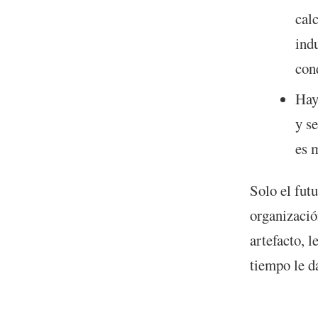
calc
ind
con
Hay
y s
es 
Solo el fut
organizació
artefacto, 
tiempo le d