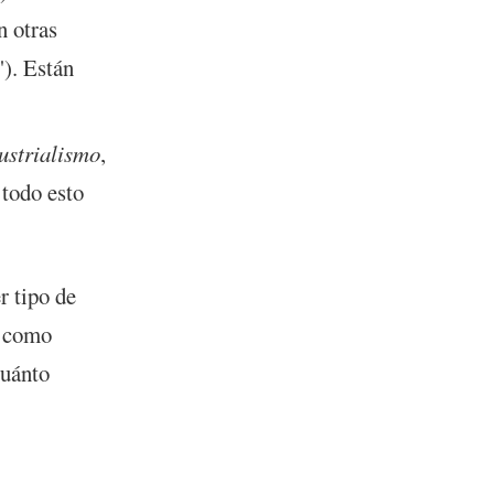
n otras
"). Están
ustrialismo
,
 todo esto
r tipo de
l como
cuánto