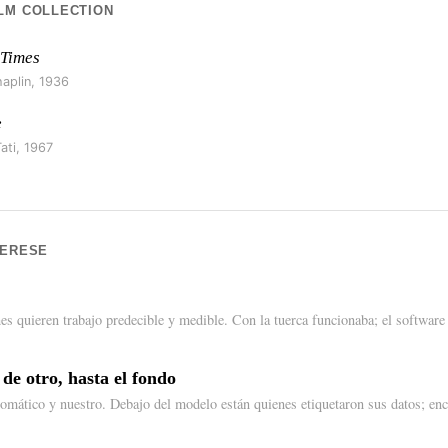
LM COLLECTION
Times
haplin
,
1936
e
ati
,
1967
TERESE
es quieren trabajo predecible y medible. Con la tuerca funcionaba; el software
.
e otro, hasta el fondo
mático y nuestro. Debajo del modelo están quienes etiquetaron sus datos; en