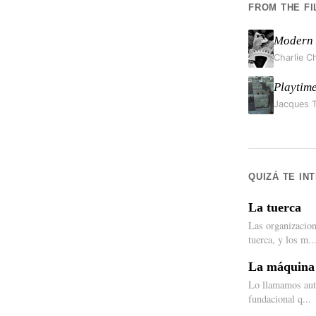
FROM THE FI
Modern 
Charlie C
Playtim
Jacques T
QUIZÁ TE IN
La tuerca
Las organizacion
tuerca, y los m..
La máquina d
Lo llamamos auto
fundacional q...