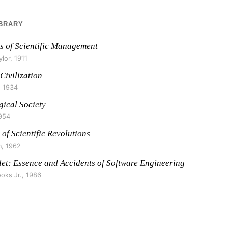
IBRARY
s of Scientific Management
ylor
,
1911
Civilization
,
1934
gical Society
954
 of Scientific Revolutions
n
,
1962
let: Essence and Accidents of Software Engineering
ooks Jr.
,
1986