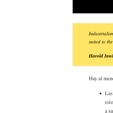
Industrialis
suited to th
Harold Inni
Hay al meno
Las
est
a s