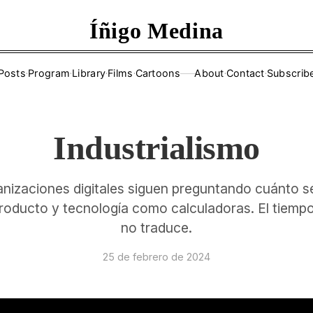
Íñigo Medina
Posts
·
Program
·
Library
·
Films
·
Cartoons
About
·
Contact
·
Subscrib
——
Industrialismo
nizaciones digitales siguen preguntando cuánto s
producto y tecnología como calculadoras. El tiempo 
no traduce.
25 de febrero de 2024