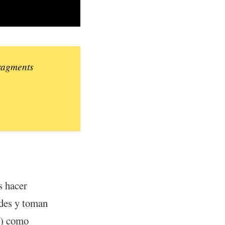
fragments
s hacer
ades y toman
e) como